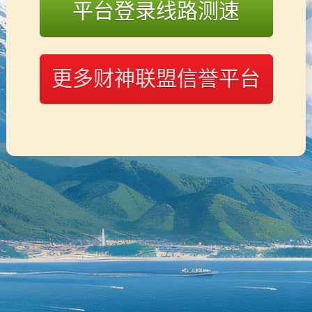
平台登录线路测速
邮箱：
admin@adminbuy.cn
专家介绍：
更多财神联盟信誉平台
律师，是指依法取得律师执业证书，
执业人员。律师应当维护当事人合法
义。
律师须通过国家法律职业资格考试并
质划分，律师可分为专职律师与兼职
师、专利律师（双证律师）、刑事律
2021年8月20日，第十三届全国人
《中华人民共和国法律援助法》，律
服务工作者负有依法提供法律援助的
2025年3月1日，最高人民法院院