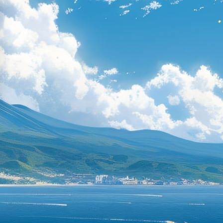
接受委托或者指定，为当事人提供法律服务的
权益，维护法律正确实施，维护社会公平和正
依法取得律师执业证书方可执业。按照工作性
律师；按照业务范围划分，律师可分为民事律
师和行政律师；
民代表大会常务委员会第三十次会议表决通过
师事务所、基层法律服务所、律师、基层法律
义务。
长张军带队来到中华全国律师协会走访交流座谈，