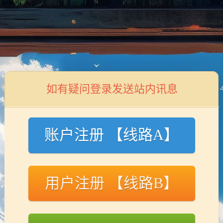
首页
关于我们
业务领域
如有疑问登录发送站内讯息
账户注册 【线路A】
李四
用户注册 【线路B】
职位：
总裁